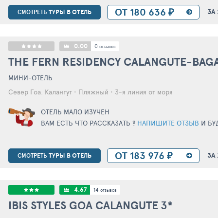
ОТ 180 636 ₽
ЗА
ТУРЫ В ОТЕЛЬ
СМОТРЕТЬ
0.00
0
отзывов
THE FERN RESIDENCY CALANGUTE-BAG
МИНИ-ОТЕЛЬ
Север Гоа. Калангут • Пляжный • 3-я линия от моря
ОТЕЛЬ МАЛО ИЗУЧЕН
ВАМ ЕСТЬ ЧТО РАССКАЗАТЬ ?
НАПИШИТЕ ОТЗЫВ
И БУ
ОТ 183 976 ₽
ЗА
ТУРЫ В ОТЕЛЬ
СМОТРЕТЬ
4.67
14
отзывов
IBIS STYLES GOA CALANGUTE
3*