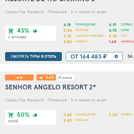
Север Гоа. Калангут • Пляжный • 2-я линия от моря
4.18
4.19
РАЗМЕЩЕНИЕ
СЕРВИС
43%
3.54
4.70
ПИТАНИЕ
ПЛЯЖ
3.70
3.70
УДОБНАЯ ПАРКОВКА
WIFI
С ДРУЗЬЯМИ
3.50
1.60
НОМЕРА
АНИМАЦ
ОТ 164 483 ₽
ЗА
ТУРЫ В ОТЕЛЬ
СМОТРЕТЬ
3.63
18
отзывов
SENHOR ANGELO RESORT
2*
Север Гоа. Калангут • Пляжный • 3-я линия от моря
50%
3.45
3.65
РАЗМЕЩЕНИЕ
СЕРВИС
3.80
ПИТАНИЕ
ПАРОЙ