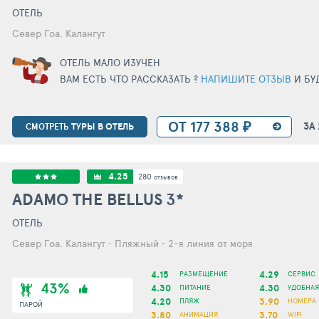
ОТЕЛЬ
Север Гоа. Калангут
ОТЕЛЬ МАЛО ИЗУЧЕН
ВАМ ЕСТЬ ЧТО РАССКАЗАТЬ ?
НАПИШИТЕ ОТЗЫВ
И БУ
ОТ 177 388 ₽
ЗА
ТУРЫ В ОТЕЛЬ
СМОТРЕТЬ
4.25
280
отзывов
ADAMO THE BELLUS
3*
ОТЕЛЬ
Север Гоа. Калангут • Пляжный • 2-я линия от моря
4.15
4.29
РАЗМЕЩЕНИЕ
СЕРВИС
43%
4.30
4.30
ПИТАНИЕ
УДОБНАЯ
4.20
3.90
ПЛЯЖ
НОМЕРА
ПАРОЙ
3.80
3.70
АНИМАЦИЯ
WIFI