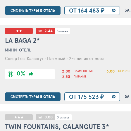
ОТ 164 483 ₽
ЗА
ТУРЫ В ОТЕЛЬ
СМОТРЕТЬ
2.44
3
отзыва
LA BAGA
2*
МИНИ-ОТЕЛЬ
Север Гоа. Калангут • Пляжный • 2-я линия от моря
2.00
3.00
РАЗМЕЩЕНИЕ
СЕРВИС
0%
2.33
ПИТАНИЕ
ОТ 175 523 ₽
ЗА
ТУРЫ В ОТЕЛЬ
СМОТРЕТЬ
0.00
0
отзывов
TWIN FOUNTAINS, CALANGUTE
3*