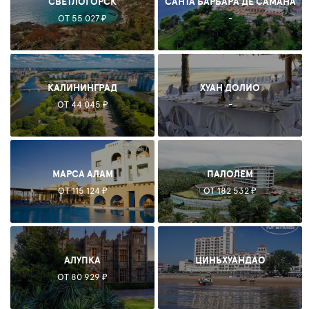
СВЕТЛОГОРСК
САНТА БАРБАРА ДЕ САМАНА
ОТ 55 027 ₽
-
КАЛИНИНГРАД
ХУАН ДОЛИО
ОТ 44 045 ₽
-
МАРСА АЛАМ
ПАЛОЛЕМ
ОТ 115 124 ₽
ОТ 182 532 ₽
АЛУПКА
ЦИНЬХУАНДАО
ОТ 80 929 ₽
-