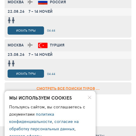
МОСКВА
РОССИЯ
22.08.26
7 - 14 НОЧЕЙ
ИСКАТЬ ТУРЫ
04:44
МОСКВА
ТУРЦИЯ
23.08.26
7 - 14 НОЧЕЙ
ИСКАТЬ ТУРЫ
04:44
СМОТРЕТЬ ВСЕ ПОИСКИ ТУРОВ ...
МЫ ИСПОЛЬЗУЕМ COOKIES
Пользуясь сайтом, вы соглашаетесь с
документами
политика
конфиденциальности
,
согласие на
обработку персональных данных
,
Правовая информация
Поддержка
Контакты
договор оферты